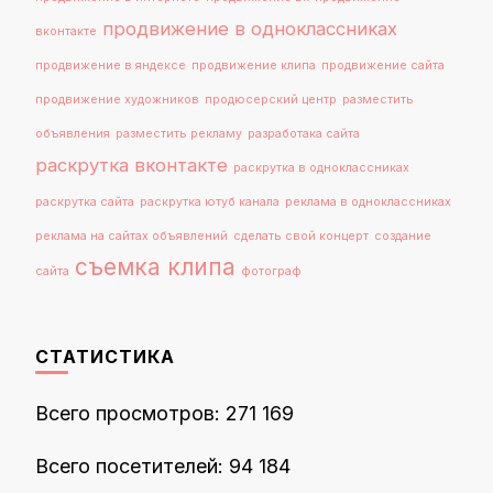
продвижение в одноклассниках
вконтакте
продвижение в яндексе
продвижение клипа
продвижение сайта
продвижение художников
продюсерский центр
разместить
объявления
разместить рекламу
разработака сайта
раскрутка вконтакте
раскрутка в одноклассниках
раскрутка сайта
раскрутка ютуб канала
реклама в одноклассниках
реклама на сайтах объявлений
сделать свой концерт
создание
съемка клипа
сайта
фотограф
СТАТИСТИКА
Всего просмотров:
271 169
Всего посетителей:
94 184