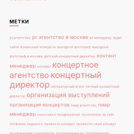
МЕТКИ
pr агентство в москве
pr агентство
pr менеджер
аудит
сайта
вокальные конкурсы
выездной фотограф
выездной
контент
фотограф в москве
детский концертный директор
концертное
менеджер
концерт
концертный
агентство
директор
литературный агент
личный концертный
организация выступлений
директор
организация концертов
пиар
пиар агентство
менеджер
поисковое продвижение
посетители на сайт
потфолио недорого
провести концерт
провести свой концерт
продвижение в интернете
продвижение вк
продвижение